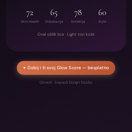
72
65
78
60
Skin Health
Hidratacija
Simetrija
Style
Oval oblik lica · Light ton kože
✦ Dobij i ti svoj Glow Score — besplatno
GlowAI · Sixpack Dizajn Studio