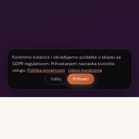
Koristimo kolačiće i obrađujemo podatke u skladu sa
GDPR regulativom. Prihvatanjem nastavka koristite
uslugu.
Politika privatnosti
·
Uslovi korišćenja
Odbij
Prihvati
Beauty
Scan
Vaš personalizovani AI beauty asistent. Analizirajte kožu,