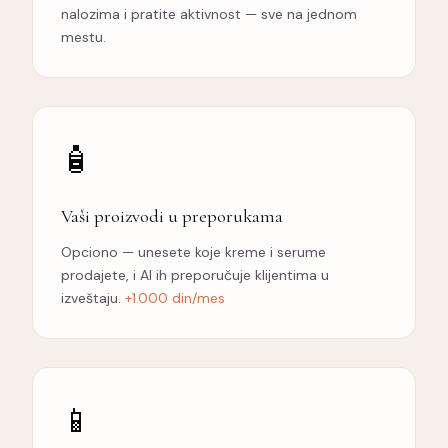
nalozima i pratite aktivnost — sve na jednom
mestu.
🧴
Vaši proizvodi u preporukama
Opciono — unesete koje kreme i serume
prodajete, i AI ih preporučuje klijentima u
izveštaju.
+1.000 din/mes
📱