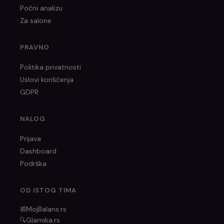
Počni analizu
Za salone
PRAVNO
Politika privatnosti
Uslovi korišćenja
GDPR
NALOG
Prijava
Dashboard
Podrška
OD ISTOG TIMA
MojBalans.rs
📰
Glamika.rs
🔍