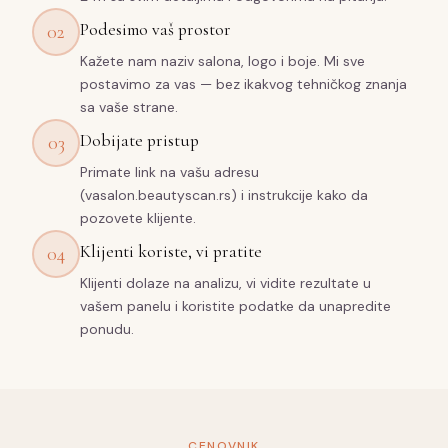
Podesimo vaš prostor
02
Kažete nam naziv salona, logo i boje. Mi sve
postavimo za vas — bez ikakvog tehničkog znanja
sa vaše strane.
Dobijate pristup
03
Primate link na vašu adresu
(vasalon.beautyscan.rs) i instrukcije kako da
pozovete klijente.
Klijenti koriste, vi pratite
04
Klijenti dolaze na analizu, vi vidite rezultate u
vašem panelu i koristite podatke da unapredite
ponudu.
CENOVNIK