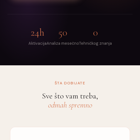
24h
50
0
Aktivacija
Analiza mesečno
Tehničkog znanja
ŠTA DOBIJATE
Sve što vam treba,
odmah spremno