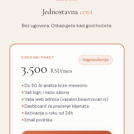
Jednostavna
cena
Bez ugovora. Otkazujete kad god hoćete.
OSNOVNI PAKET
Najpopularnije
3.500
RSD/mes
✦
Do 50 AI analiza kože mesečno
✦
Vaš logo i naziv salona
✦
Vaša web adresa (vasalon.beautyscan.rs)
✦
Dashboard za praćenje klijenata
✦
Aktivacija u roku od 24h
✦
Email podrška