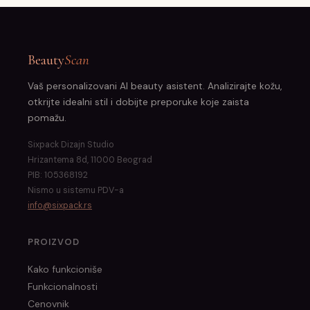
Beauty
Scan
Vaš personalizovani AI beauty asistent. Analizirajte kožu,
otkrijte idealni stil i dobijte preporuke koje zaista
pomažu.
Sixpack Dizajn Studio
Hrizantema 8d, 11000 Beograd
PIB: 105368192
Nismo u sistemu PDV-a
info@sixpack.rs
PROIZVOD
Kako funkcioniše
Funkcionalnosti
Cenovnik