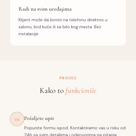
Radi na svim uređajima
Klijent može da koristi na telefonu direktno u
salonu, kod kuće ili sa bilo kog mesta. Bez
instalacije.
PROCES
Kako to
funkcioniše
Pošaljete upit
01
Popunite formu ispod. Kontaktiramo vas u roku od
24h sa svim detaljima i odgovorima na pitanja.