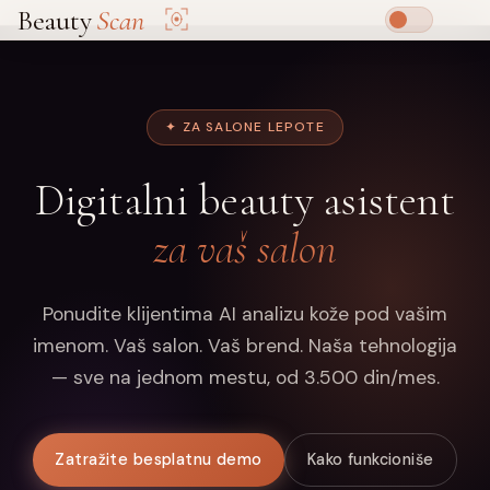
Beauty
Scan
✦ ZA SALONE LEPOTE
Digitalni beauty asistent
za vaš salon
Ponudite klijentima AI analizu kože pod vašim
imenom. Vaš salon. Vaš brend. Naša tehnologija
— sve na jednom mestu, od 3.500 din/mes.
Zatražite besplatnu demo
Kako funkcioniše