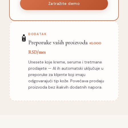
Zatražite demo
DODATAK
🧴
Preporuke vaših proizvoda
+1.000
RSD/mes
Unesete koje kreme, serume i tretmane
prodajete — AI ih automatski uključuje u
preporuke za klijente koji imaju
odgovarajući tip kože. Povećava prodaju
proizvoda bez ikakvih dodatnih napora.