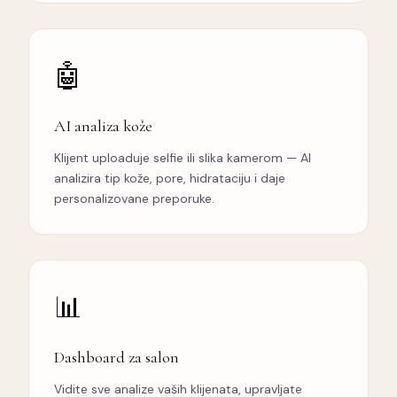
🤖
AI analiza kože
Klijent uploaduje selfie ili slika kamerom — AI
analizira tip kože, pore, hidrataciju i daje
personalizovane preporuke.
📊
Dashboard za salon
Vidite sve analize vaših klijenata, upravljate