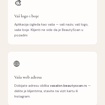
🎨
Vaš logo i boje
Aplikacija izgleda kao vaša — vaš naziv, vaš logo,
vaše boje. Klijenti ne vide da je BeautyScan u
pozadini.
🌐
Vaša web adresa
Dobijate adresu oblika
vasalon.beautyscan.rs
—
delite je klijentima, stavite na vizit kartu ili
Instagram.