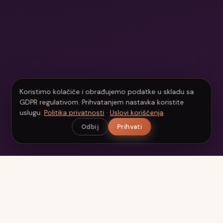
Koristimo kolačiće i obrađujemo podatke u skladu sa
GDPR regulativom. Prihvatanjem nastavka koristite
uslugu.
Politika privatnosti
·
Uslovi korišćenja
Odbij
Prihvati
Beauty
Scan
Vaš personalizovani AI beauty asistent. Analizirajte kožu,