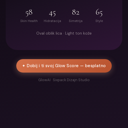
58
45
82
65
Skin Health
Hidratacija
Simetrija
Style
Oval oblik lica · Light ton kože
✦ Dobij i ti svoj Glow Score — besplatno
GlowAI · Sixpack Dizajn Studio