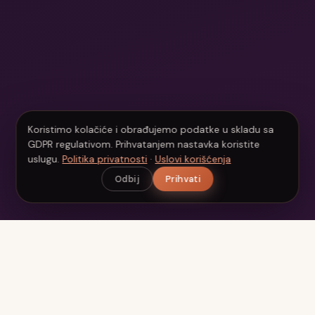
Koristimo kolačiće i obrađujemo podatke u skladu sa
GDPR regulativom. Prihvatanjem nastavka koristite
uslugu.
Politika privatnosti
·
Uslovi korišćenja
Odbij
Prihvati
Beauty
Scan
Vaš personalizovani AI beauty asistent. Analizirajte kožu,