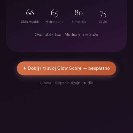
68
65
80
75
Skin Health
Hidratacija
Simetrija
Style
Oval oblik lica · Medium ton kože
✦ Dobij i ti svoj Glow Score — besplatno
GlowAI · Sixpack Dizajn Studio