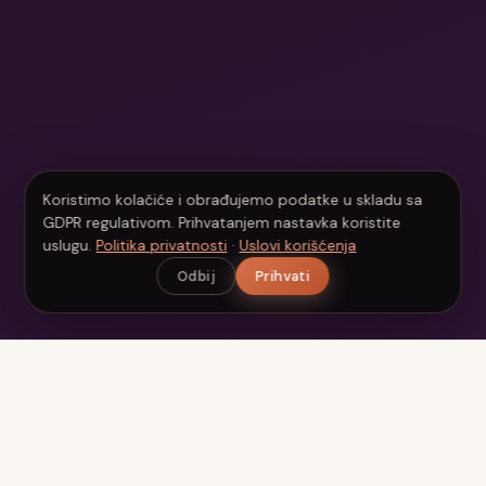
Koristimo kolačiće i obrađujemo podatke u skladu sa
GDPR regulativom. Prihvatanjem nastavka koristite
uslugu.
Politika privatnosti
·
Uslovi korišćenja
Odbij
Prihvati
Beauty
Scan
Vaš personalizovani AI beauty asistent. Analizirajte kožu,