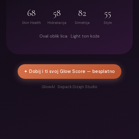
68
58
82
55
Skin Health
Hidratacija
Simetrija
Style
Oval oblik lica · Light ton kože
✦ Dobij i ti svoj Glow Score — besplatno
GlowAI · Sixpack Dizajn Studio