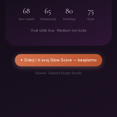
68
65
80
75
Skin Health
Hidratacija
Simetrija
Style
Oval oblik lica · Medium ton kože
✦ Dobij i ti svoj Glow Score — besplatno
GlowAI · Sixpack Dizajn Studio