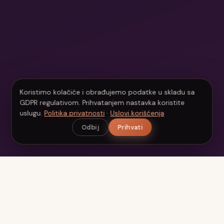
Koristimo kolačiće i obrađujemo podatke u skladu sa
GDPR regulativom. Prihvatanjem nastavka koristite
uslugu.
Politika privatnosti
·
Uslovi korišćenja
Odbij
Prihvati
Beauty
Scan
Vaš personalizovani AI beauty asistent. Analizirajte kožu,